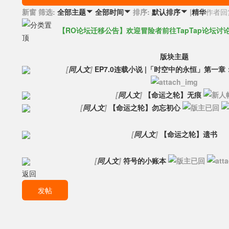
新窗
筛选:
排序:
|
精华
作者
回
全部主题

全部时间

默认排序

【RO论坛迁移公告】欢迎冒险者前往TapTap论坛讨论
版块主题
[
同人文
]
EP7.0连载小说 |「时空中的永恒」第一
[
同人文
]
【命运之轮】无痕
[
同人文
]
【命运之轮】勿忘初心
[
同人文
]
【命运之轮】遗书
[
同人文
]
符号的小账本
返回
发帖