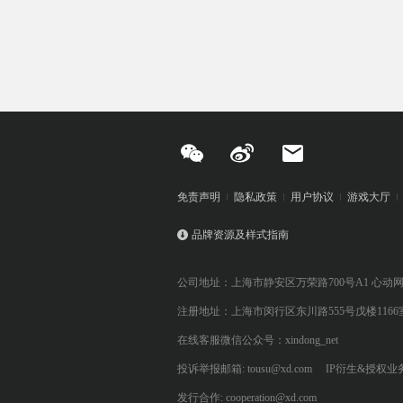
免责声明
隐私政策
用户协议
游戏大厅
品牌资源及样式指南
公司地址：上海市静安区万荣路700号A1 心动
注册地址：上海市闵行区东川路555号戊楼1166
在线客服微信公众号：xindong_net
投诉举报邮箱: tousu@xd.com
IP衍生&授权业务: 
发行合作: cooperation@xd.com