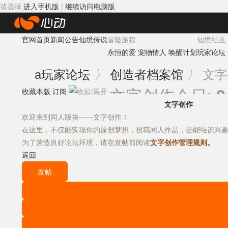
请选择
进入手机版
|
继续访问电脑版
心
官网首页
新闻公告
仙境传说
冒险旅程
仙境社区
动
永恒的爱
宠物情人
唤醒计划
玩家论坛
网
a
玩家论坛
创造者档案馆
文字
〉
〉
络
文字创作
今日:
0
收藏本版
订阅
文字创作
欢迎来到同人版块——文字创作！
在这里，不仅能实现你的原创梦想，投稿同人作品，还能结识兴
为了营造良好论坛环境，请在发帖前阅读
文字创作管理规则。
返回
发帖