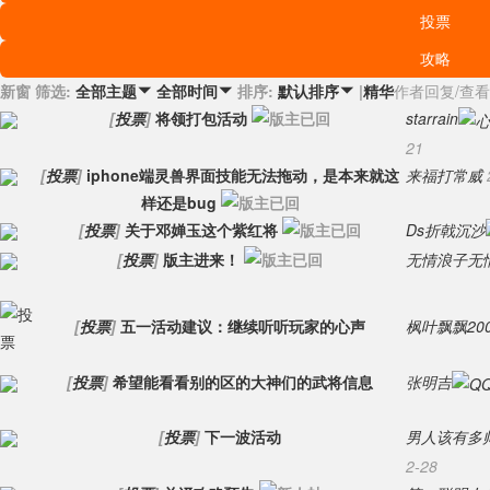
投票
攻略
新窗
筛选:
排序:
|
精华
作者
回复/查看
全部主题

全部时间

默认排序

[
投票
]
将领打包活动
starrain
21
[
投票
]
iphone端灵兽界面技能无法拖动，是本来就这
来福打常威
样还是bug
[
投票
]
关于邓婵玉这个紫红将
Ds折戟沉沙
[
投票
]
版主进来！
无情浪子无
[
投票
]
五一活动建议：继续听听玩家的心声
枫叶飘飘200
[
投票
]
希望能看看别的区的大神们的武将信息
张明吉
[
投票
]
下一波活动
男人该有多
2-28