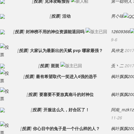
[
投票
]
兑泽攻略预告
第一聪明人
[
投票
]
活动
男亽味
[
投票
]
封神榜不用的神位资源能退回吗
12609366
9-6
[
投票
]
大家认为最新出的天赋 pvp 哪家最强？
凤仲龙
2017
[
投票
]
斑斑
䖝丶二
2017
[
投票
]
最有希望取代一笑进入4强的选手
枫叶飘飘200
[
投票
]
要塞要不要放真南斗的封神位
枫叶飘飘200
[
投票
]
开服这么久，好合区了！
阿南_mzk1z
11-26
[
投票
]
你心目中的兔子是一个什么样的人？
枫叶飘飘200