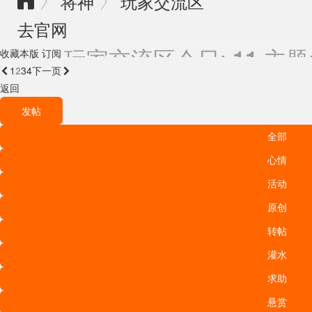
将神
玩家交流区
〉
〉

去官网
玩家交流区
今日:
主题
11
收藏本版
订阅
1
2
3
4

下一页
返回
发帖
全部
心情
活动
原创
转帖
灌水
求助
悬赏