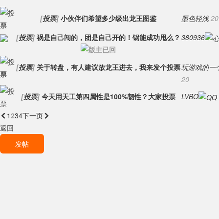
[
投票
]
小伙伴们希望多少级出龙王图鉴
墨色轻浅
20
[
投票
]
祸是自己闯的，团是自己开的！锅能成功甩么？
380936
[
投票
]
关于转盘，有人建议放龙王进去，我来发个投票
玩游戏的一
20
[
投票
]
今天用天工第四属性是100%韧性？大家投票
LVBO
1
2
3
4

下一页
返回
发帖