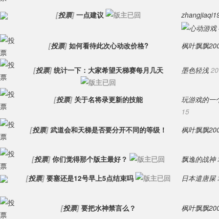
[
投票
]
一点建议
zhangjiaqi1
[
投票
]
如何看待此次心动改价格?
枫叶飘飘200
[
投票
]
统计一下：大家希望天梯赛每月几天
墨色轻浅
20
[
投票
]
关于名将录更新的技能
玩游戏的一
15
[
投票
]
武道会和天梯是否要分开不同的等级！
枫叶飘飘200
[
投票
]
你们觉得那个版主最好？
飘逸的战神
[
投票
]
要塞还是12号早上5点结束吗
日本遣唐屎
[
投票
]
要把水神禁言么？
枫叶飘飘200