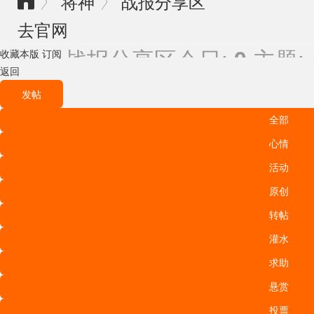
将神
战报分享区
〉
〉

去官网
战报分享区
今日:
主题:
0
收藏本版
订阅
返回
发帖
全部
心情
活动
原创
转帖
灌水
求助
悬赏
投票