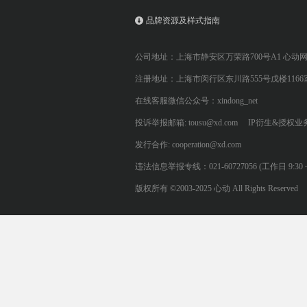
品牌资源及样式指南
公司地址：上海市静安区万荣路700号A1 心动
注册地址：上海市闵行区东川路555号戊楼1166
在线客服微信公众号：xindong_net
投诉举报邮箱: tousu@xd.com
IP衍生&授权业务: 
发行合作: cooperation@xd.com
违法信息举报专线：021-60727056 (工作日 9:30 ~ 12:0
版权所有 ©2003-2025 心动 All Rights Reserved