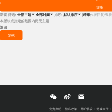
攻略
新窗
筛选:
排序:
|
精华
作者
回复/查看
全部主题

全部时间

默认排序

本版块或指定的范围内尚无主题
返回
发帖
免责声明
隐私政策
用户协议
游戏大厅