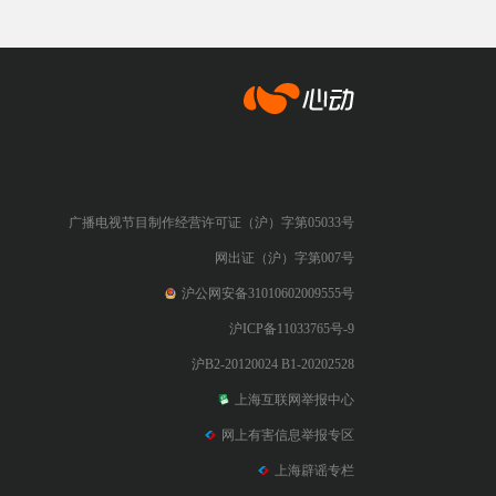
心动网络
广播电视节目制作经营许可证（沪）字第05033号
网出证（沪）字第007号
沪公网安备31010602009555号
沪ICP备11033765号-9
沪B2-20120024 B1-20202528
上海互联网举报中心
网上有害信息举报专区
上海辟谣专栏