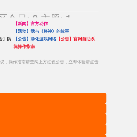
论区
今日:
主题:
版主:
Mr_
0
1057
【新闻】官方动作
【活动】我与《将神》的故事
告】防
【公告】净化游戏网络
【公告】官网自助系
统操作指南
议，操作指南请查阅上方红色公告，立即体验请点击