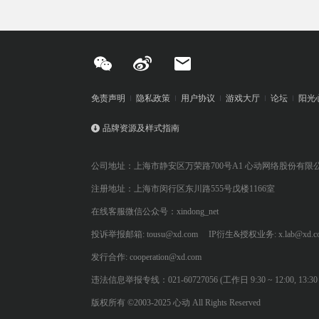
免责声明
隐私政策
用户协议
游戏大厅
论坛
阳光
品牌资源及样式指南
公司地址：上海市静安区万荣路700号A1 心动网络股份有限
注册地址：上海市闵行区东川路555号戊楼1166室
在线客服微信公众号：xindong_net
投诉举报邮箱: tousu@xd.com
IP衍生&授权业务: x.lab@xd.c
发行合作: cooperation@xd.com
违法信息举报专线：021-60727056 (工作日 9:30 ~ 12:00, 13:30 ~
版权所有 ©2003-2025 心动 All Rights Reserved