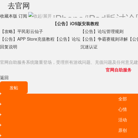
去官网
iPhone/iPad版讨
收藏本版
订阅
【公告】iOS版安装教程
【攻略】平民彩云仙子
【公告】论坛管理规则
【公告】APP Store充值教程
【公告】论坛
【公告】争霸赛规则详解
【公
回复说明
沉迷认证
官网自助服务系统隆重登场，受理所有游戏问题、充值问题及任何意见建
官网自助服务
返回
发帖
全部
心情
活动
原创