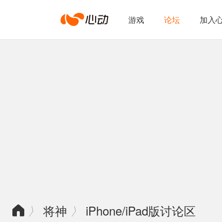
心
游戏
论坛
加入
动
网
络
将神
iPhone/iPad版讨论区
〉
〉
