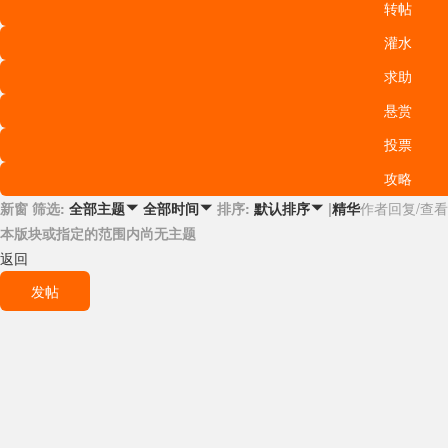
转帖
灌水
求助
悬赏
投票
攻略
新窗
筛选:
排序:
|
精华
作者
回复/查看
全部主题

全部时间

默认排序

本版块或指定的范围内尚无主题
返回
发帖