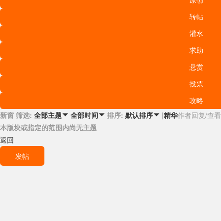
转帖
灌水
求助
悬赏
投票
攻略
新窗
筛选:
排序:
|
精华
作者
回复/查看
全部主题

全部时间

默认排序

本版块或指定的范围内尚无主题
返回
发帖