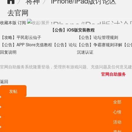
将神
iPhone/iPad版讨论区
〉
〉

去官网
iPhone/iPad版讨
收藏本版
订阅
【公告】iOS版安装教程
【攻略】平民彩云仙子
【公告】论坛管理规则
【公告】APP Store充值教程
【公告】论坛
【公告】争霸赛规则详解
【公
回复说明
沉迷认证
官网自助服务系统隆重登场，受理所有游戏问题、充值问题及任何意见建
官网自助服务
返回
发帖
全部
心情
活动
原创