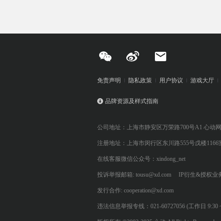
免责声明
隐私政策
用户协议
游戏大厅
品牌资源及样式指南
公司地址：上海市静安区万荣路700号A1 心动
注册地址：上海市闵行区东川路555号戊楼1166
在线客服微信公众号：xindong_net
投诉举报邮箱: tousu@xd.com
IP衍生&授权业务: 
发行合作: cooperation@xd.com
违法信息举报专线：021-60727056 (工作日 9:30 ~ 12:0