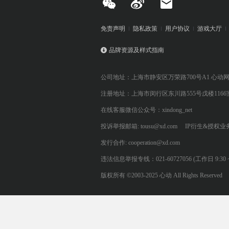
免责声明
隐私政策
用户协议
游戏大厅
品牌资源及样式指南
公司地址：上海市静安区万荣路700号A1 心动
注册地址：上海市闵行区东川路555号戊楼1166
在线客服微信公众号：xindong_net
投诉举报邮箱: tousu@xd.com
IP衍生&授权业务: 
发行合作: cooperation@xd.com
违法信息举报专线：021-60727056 (工作日 9:30 ~ 12:0
版权所有 ©2003-2025 心动 All Rights Reserved