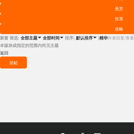
悬赏
投票
攻略
新窗
筛选:
排序:
|
精华
作者
回复/查看
全部主题

全部时间

默认排序

本版块或指定的范围内尚无主题
返回
发帖