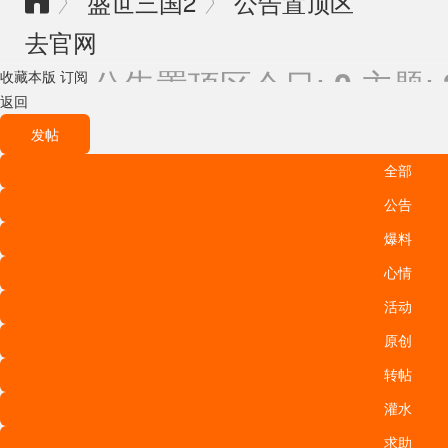
盛世三国2
公告置顶区
〉
〉

去官网
公告置顶区
今日:
主题:
0
收藏本版
订阅
返回
发帖
全部
公告
爆料
心情
活动
原创
转帖
灌水
求助