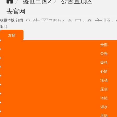
盛世三国2
公告置顶区
〉
〉

去官网
公告置顶区
今日:
主题:
0
收藏本版
订阅
返回
发帖
全部
公告
爆料
心情
活动
原创
转帖
灌水
求助