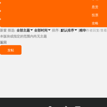
悬赏
投票
攻略
新窗
筛选:
排序:
|
精华
作者
回复/查看
全部主题

全部时间

默认排序

本版块或指定的范围内尚无主题
返回
发帖