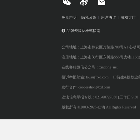
免责声明
隐私政策
用户协议
游戏大厅
品牌资源及样式指南
公司地址：上海市静安区万荣路700号A1 心动
注册地址：上海市闵行区东川路555号戊楼1166
在线客服微信公众号：xindong_net
投诉举报邮箱: tousu@xd.com
IP衍生&授权业务: 
发行合作: cooperation@xd.com
违法信息举报专线：021-60727056 (工作日 9:30 ~ 12:0
版权所有 ©2003-2025 心动 All Rights Reserved