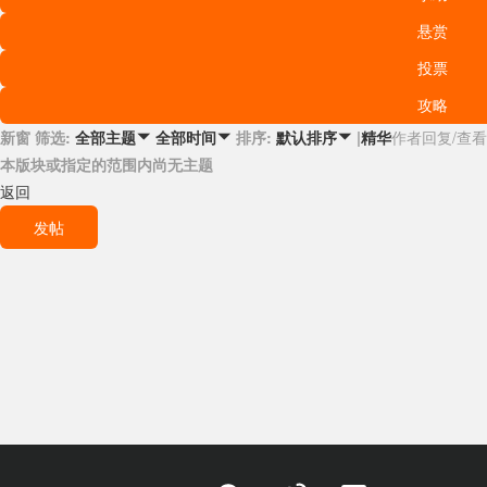
悬赏
投票
攻略
新窗
筛选:
排序:
|
精华
作者
回复/查看
全部主题

全部时间

默认排序

本版块或指定的范围内尚无主题
返回
发帖