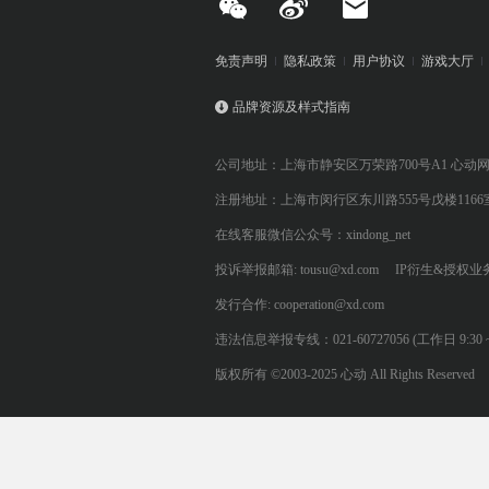
免责声明
隐私政策
用户协议
游戏大厅
品牌资源及样式指南
公司地址：上海市静安区万荣路700号A1 心动
注册地址：上海市闵行区东川路555号戊楼1166
在线客服微信公众号：xindong_net
投诉举报邮箱: tousu@xd.com
IP衍生&授权业务: 
发行合作: cooperation@xd.com
违法信息举报专线：021-60727056 (工作日 9:30 ~ 12:0
版权所有 ©2003-2025 心动 All Rights Reserved