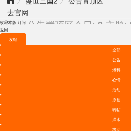
盛世三国2
公告置顶区
〉
〉

去官网
公告置顶区
今日:
主题:
0
收藏本版
订阅
返回
发帖
全部
公告
爆料
心情
活动
原创
转帖
灌水
求助