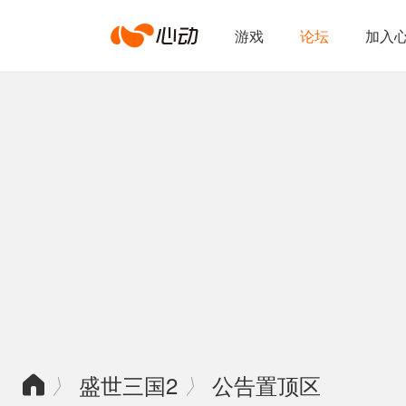
心
游戏
论坛
加入
动
网
络
盛世三国2
公告置顶区
〉
〉
