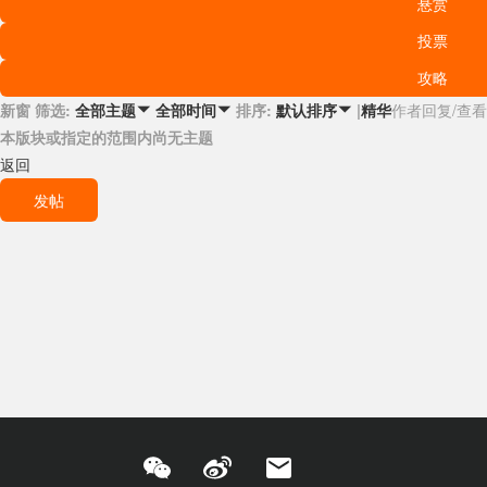
悬赏
投票
攻略
新窗
筛选:
排序:
|
精华
作者
回复/查看
全部主题

全部时间

默认排序

本版块或指定的范围内尚无主题
返回
发帖