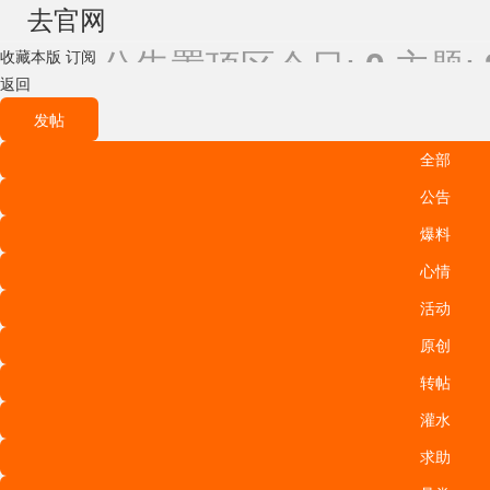
去官网
公告置顶区
今日:
主题:
0
收藏本版
订阅
返回
发帖
全部
公告
爆料
心情
活动
原创
转帖
灌水
求助