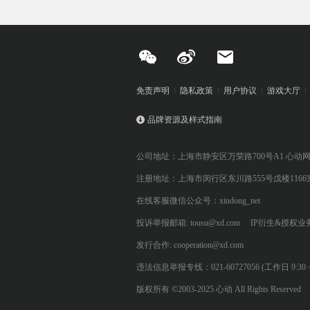
免责声明
隐私政策
用户协议
游戏大厅
品牌资源及样式指南
公司地址：上海市静安区万荣路700号A1 心动
注册地址：上海市闵行区东川路555号戊楼1166
在线客服微信公众号：xindong_net
投诉举报邮箱: tousu@xd.com
IP衍生&授权业务: 
发行合作: cooperation@xd.com
违法信息举报专线：021-60727056 (工作日 9:30 ~ 12:0
版权所有 ©2003-2025 心动 All Rights Reserved