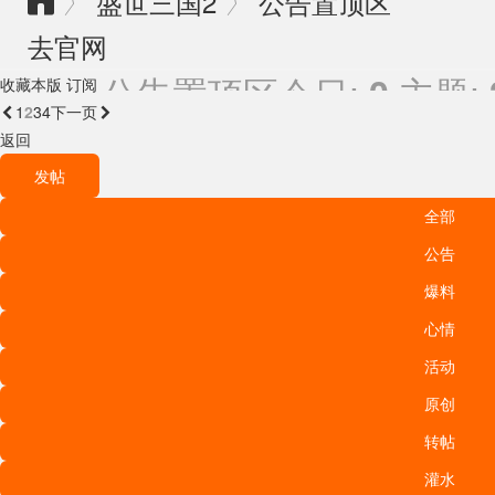
盛世三国2
公告置顶区
〉
〉

去官网
公告置顶区
今日:
主题:
0
收藏本版
订阅
1
2
3
4

下一页
返回
发帖
全部
公告
爆料
心情
活动
原创
转帖
灌水