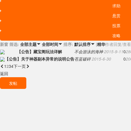
求助
悬赏
投票
攻略
新窗
筛选:
排序:
|
精华
作者
回复/查看
全部主题

全部时间

默认排序

【公告】藏宝阁玩法详解
不会游泳的海神
2015-9-11
0
28
【公告】关于神器副本异常的说明公告
苍蓝破碎
2015-6-30
0
20
1
2
3
4

下一页
返回
发帖