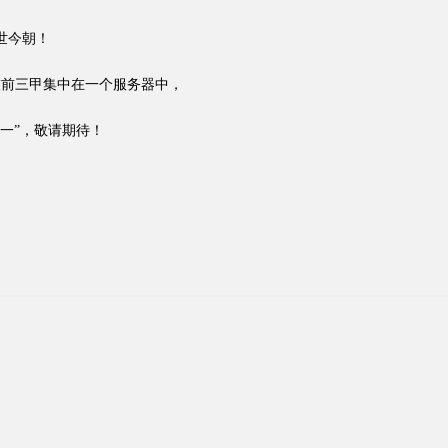
世今朝！
技前三甲集中在一个服务器中，
一”，敬请期待！