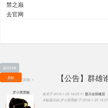
禁之巅
去官网
返回列表
【公告】群雄
发帖
查看:
3317
|
回复:
1
罗小黑黑貓
发表于 2016-1-25 18:25:11
显示全部楼层
本帖最后由 罗小黑黑貓 于 2016-1-25 18:2