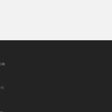
心动
公司
om