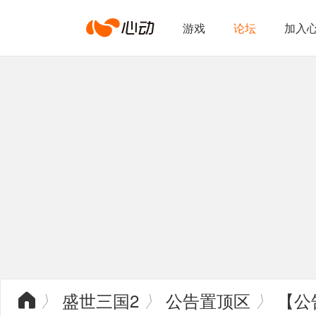
心
游戏
论坛
加入
动
网
络
盛世三国2
公告置顶区
【公
〉
〉
〉
