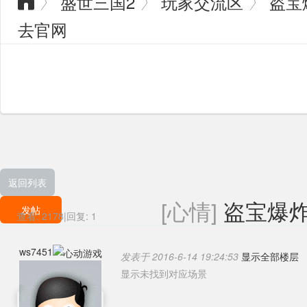
盛世三国2
玩家交流区
盗宝
〉
〉
〉

去官网
返回列表
[心情]
盗宝爆
发帖
查看:
2178
|
回复:
1
ws7451
发表于 2016-6-14 19:24:53
显示全部楼层
显示未找到对应场景