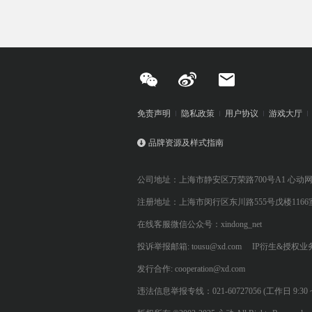
免责声明
隐私政策
用户协议
游戏大厅
品牌资源及样式指南
公司地址：上海市静安区万荣路700号A1 心动
注册地址：上海市闵行区东川路555号戊楼1166
在线客服微信公众号：xindong_net
投诉举报邮箱: tousu@xd.com
IP衍生&授权业务: 
发行合作: cooperation@xd.com
违法信息举报专线：021-60727056 (工作日 9:30 ~ 12:0