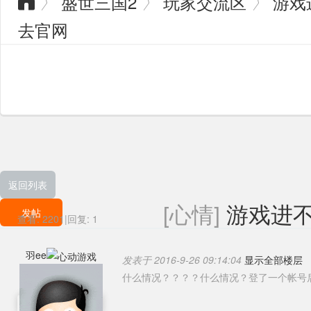
盛世三国2
玩家交流区
游戏
〉
〉
〉

去官网
返回列表
[心情]
游戏进
发帖
查看:
2201
|
回复:
1
羽ee
发表于 2016-9-26 09:14:04
显示全部楼层
什么情况？？？？什么情况？登了一个帐号