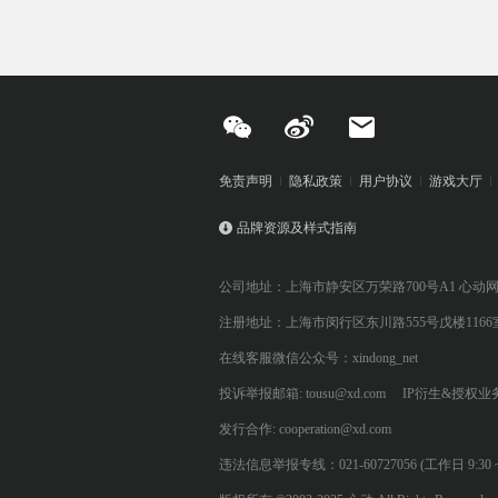
免责声明
隐私政策
用户协议
游戏大厅
品牌资源及样式指南
公司地址：上海市静安区万荣路700号A1 心动
注册地址：上海市闵行区东川路555号戊楼1166
在线客服微信公众号：xindong_net
投诉举报邮箱: tousu@xd.com
IP衍生&授权业务: 
发行合作: cooperation@xd.com
违法信息举报专线：021-60727056 (工作日 9:30 ~ 12:0