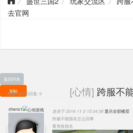
盛世三国2
玩家交流区
跨服
〉
〉
〉

去官网
返回列表
[心情]
跨服不
发帖
查看:
2312
|
回复:
0
cheno1
发表于 2016-11-3 15:34:38
显示全部楼层
跨服不能报名怎么回事
看资格报名