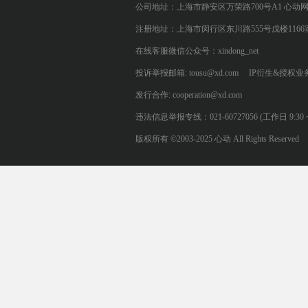
公司地址：上海市静安区万荣路700号A1 心动
注册地址：上海市闵行区东川路555号戊楼1166
在线客服微信公众号：xindong_net
投诉举报邮箱: tousu@xd.com
IP衍生&授权业务: 
发行合作: cooperation@xd.com
违法信息举报专线：021-60727056 (工作日 9:30 ~ 12:0
版权所有 ©2003-2025 心动 All Rights Reserved