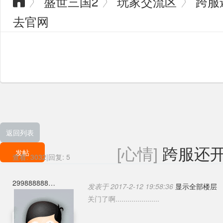
盛世三国2
玩家交流区
跨服
〉
〉
〉

去官网
返回列表
[心情]
跨服还
发帖
查看:
3032
|
回复:
5
299888888
发表于 2017-2-12 19:58:36
显示全部楼层
关门了啊......................