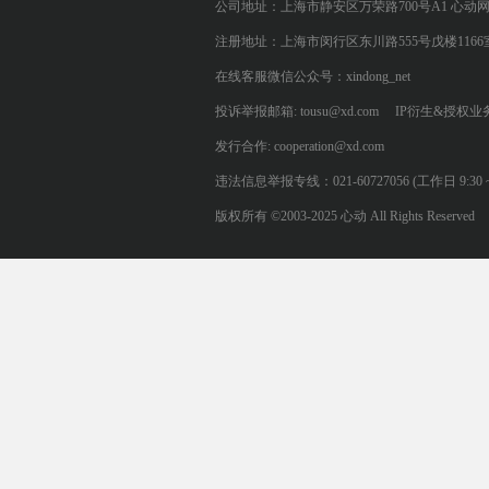
公司地址：上海市静安区万荣路700号A1 心动
注册地址：上海市闵行区东川路555号戊楼1166
在线客服微信公众号：xindong_net
投诉举报邮箱: tousu@xd.com
IP衍生&授权业务: 
发行合作: cooperation@xd.com
违法信息举报专线：021-60727056 (工作日 9:30 ~ 12:0
版权所有 ©2003-2025 心动 All Rights Reserved