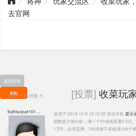
将神
玩家交流区
收菜玩家，
〉
〉
〉

去官网
返回列表
[投票]
收菜玩家
发帖
查看:
2186
|
回复:
5
liujinsuiyue101
发表于 2019-12-9 15:13:32
来自手机
显示
据数据大佬分析，满一个51级将星要2.5亿
1万R，合理花费，3年内差不多能满100个