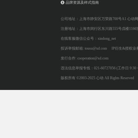
品牌资源及样式指南
公司地址：上海市静安区万荣路700号A1 心动
注册地址：上海市闵行区东川路555号戊楼1166
在线客服微信公众号：xindong_net
投诉举报邮箱: tousu@xd.com
IP衍生&授权业务: 
发行合作: cooperation@xd.com
违法信息举报专线：021-60727056 (工作日 9:30 ~ 12:0
版权所有 ©2003-2025 心动 All Rights Reserved