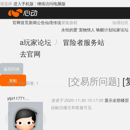
请选择
进入手机版
|
继续访问电脑版
心
官网首页
新闻公告
仙境传说
冒险旅程
仙境社区
动
永恒的爱
宠物情人
唤醒计划
玩家论坛
网
a
玩家论坛
冒险者服务站
〉
络
去官网
返回列表
[交易所问题]
[
发帖
查看:
746
|
回复:
1
yipi11771
发表于 2020-11-30 15:17:35
显示全部楼层
此帖仅楼主和客服可见