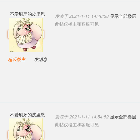
不爱刷牙的皮里恩
发表于 2021-1-11 14:46:38
显示全部楼层
此帖仅楼主和客服可见
超级版主
发消息
不爱刷牙的皮里恩
发表于 2021-1-11 14:54:52
显示全部楼层
此帖仅楼主和客服可见