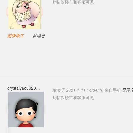
此帖仅楼主和客服可见
超级版主
发消息
crystalyao0923
发表于 2021-1-11 14:34:40
来自手机
显示
此帖仅楼主和客服可见