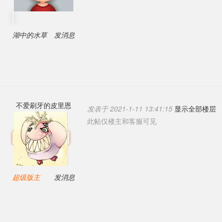
湖中的水草
发消息
不爱刷牙的皮里恩
发表于 2021-1-11 13:41:15
显示全部楼层
此帖仅楼主和客服可见
超级版主
发消息