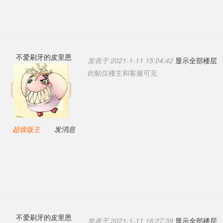
不爱刷牙的皮里恩
发表于 2021-1-11 15:04:42
显示全部楼层
此帖仅楼主和客服可见
超级版主
发消息
不爱刷牙的皮里恩
发表于 2021-1-11 16:27:39
显示全部楼层