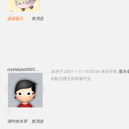
超级版主
发消息
crystalyao0923
发表于 2021-1-11 15:02:34
来自手机
显示
此帖仅楼主和客服可见
湖中的水草
发消息