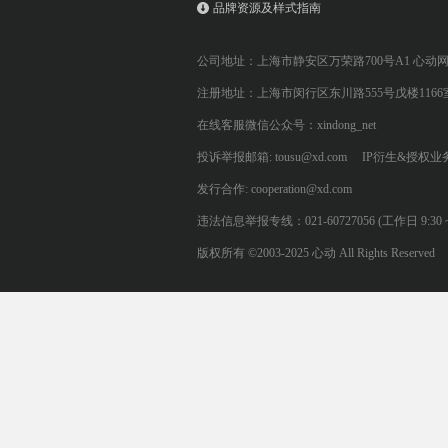
品牌资源及样式指南
公司地址：上海市静安区万荣路700号A1 心动
注册地址：上海市闵行区东川路555号戊楼1166
在线客服微信公众号：xindong_net
投诉举报邮箱: tousu@xd.com
IP衍生&授权业务: 
发行合作: cooperation@xd.com
违法信息举报专线：021-60727056 (工作日 9:30 ~ 12:0
版权所有 ©2003-2025 心动 All Rights Reserved