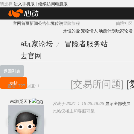
请选择
进入手机版
|
继续访问电脑版
心
官网首页
新闻公告
仙境传说
冒险旅程
仙境社区
动
永恒的爱
宠物情人
唤醒计划
玩家论坛
网
a
玩家论坛
冒险者服务站
〉
络
去官网
返回列表
[交易所问题]
[
发帖
查看:
727
|
回复:
1
wx游觅天下
发表于 2021-1-15 05:46:05
显示全部楼层
此帖仅楼主和客服可见