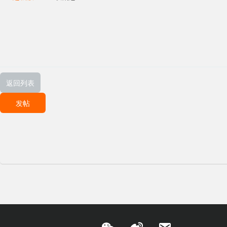
返回列表
发帖