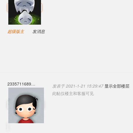
超级版主
发消息
2335711689
发表于 2021-1-21 15:29:47
显示全部楼层
此帖仅楼主和客服可见