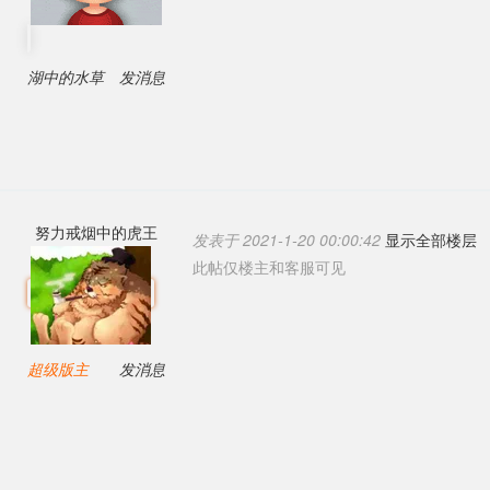
湖中的水草
发消息
努力戒烟中的虎王
发表于 2021-1-20 00:00:42
显示全部楼层
此帖仅楼主和客服可见
超级版主
发消息