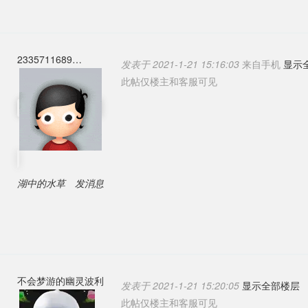
2335711689
发表于 2021-1-21 15:16:03
来自手机
显示
此帖仅楼主和客服可见
湖中的水草
发消息
不会梦游的幽灵波利
发表于 2021-1-21 15:20:05
显示全部楼层
此帖仅楼主和客服可见