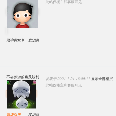
此帖仅楼主和客服可见
湖中的水草
发消息
不会梦游的幽灵波利
发表于 2021-1-21 16:09:11
显示全部楼层
此帖仅楼主和客服可见
超级版主
发消息