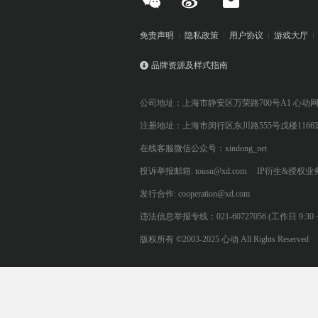
免责声明
隐私政策
用户协议
游戏大厅
品牌资源及样式指南
公司地址：上海市静安区万荣路700号A1 心动
注册地址：上海市闵行区东川路555号戊楼1166
在线客服微信公众号：xindong_net
投诉举报邮箱: tousu@xd.com
IP衍生&授权业务: 
发行合作: cooperation@xd.com
违法信息举报专线：021-60727056 (工作日 9:30 ~ 12:0
版权所有 ©2003-2025 心动 All Rights Reserved