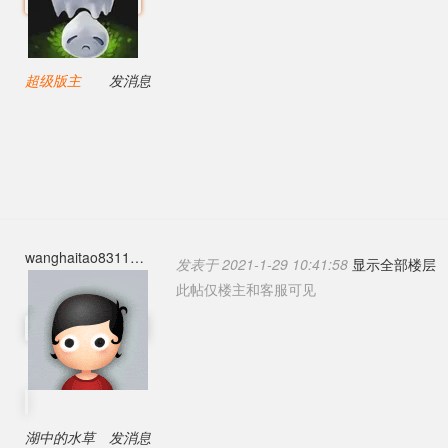
超级版主
发消息
wanghaitao831104
发表于 2021-1-29 10:41:58
显示全部楼层
此帖仅楼主和客服可见
湖中的水草
发消息