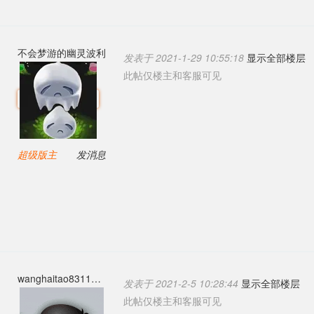
不会梦游的幽灵波利
发表于 2021-1-29 10:55:18
显示全部楼层
此帖仅楼主和客服可见
超级版主
发消息
wanghaitao831104
发表于 2021-2-5 10:28:44
显示全部楼层
此帖仅楼主和客服可见