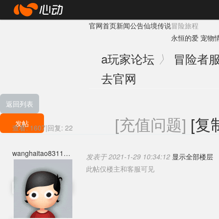
心
官网首页
新闻公告
仙境传说
冒险旅程
动
永恒的爱
宠物
网
a
玩家论坛
冒险者
〉
络
去官网
返回列表
[充值问题]
[复
发帖
查看:
1607
|
回复:
22
wanghaitao831104
发表于 2021-1-29 10:34:12
显示全部楼层
此帖仅楼主和客服可见