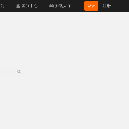
活动
客服中心
游戏大厅
登录
注册
