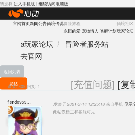
请选择
进入手机版
|
继续访问电脑版
心
官网首页
新闻公告
仙境传说
冒险旅程
仙境社区
动
永恒的爱
宠物情人
唤醒计划
玩家论坛
网
a
玩家论坛
冒险者服务站
〉
络
去官网
返回列表
[充值问题]
[复
发帖
查看:
809
|
回复:
1
fiend8953
发表于 2021-3-14 12:25:18
来自手机
显示
此帖仅楼主和客服可见