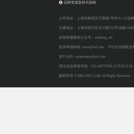
品牌资源及样式指南
公司地址：上海市静安区万荣路700号A1 心动
注册地址：上海市闵行区东川路555号戊楼1166
在线客服微信公众号：xindong_net
投诉举报邮箱: tousu@xd.com
IP衍生&授权业务: 
发行合作: cooperation@xd.com
违法信息举报专线：021-60727056 (工作日 9:30 ~ 12:0
版权所有 ©2003-2025 心动 All Rights Reserved