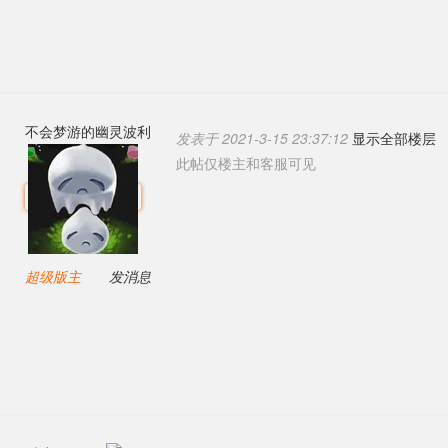
不会梦游的幽灵波利
发表于 2021-3-15 23:37:12
显示全部楼层
此帖仅楼主和客服可见
超级版主
发消息