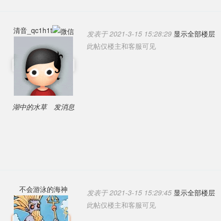
清音_qc1h1t
发表于 2021-3-15 15:28:29
显示全部楼层
此帖仅楼主和客服可见
湖中的水草
发消息
不会游泳的海神
发表于 2021-3-15 15:29:45
显示全部楼层
此帖仅楼主和客服可见