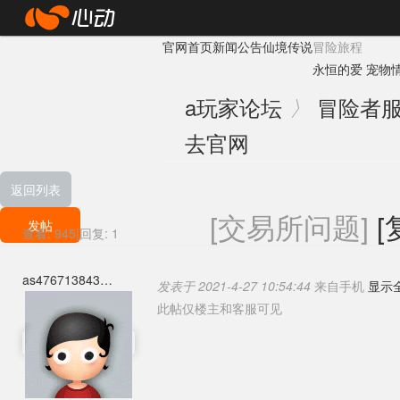
心
官网首页
新闻公告
仙境传说
冒险旅程
动
永恒的爱
宠物
网
a
玩家论坛
冒险者
〉
络
去官网
返回列表
[交易所问题]
[
发帖
查看:
945
|
回复:
1
as476713843
发表于 2021-4-27 10:54:44
来自手机
显示
此帖仅楼主和客服可见