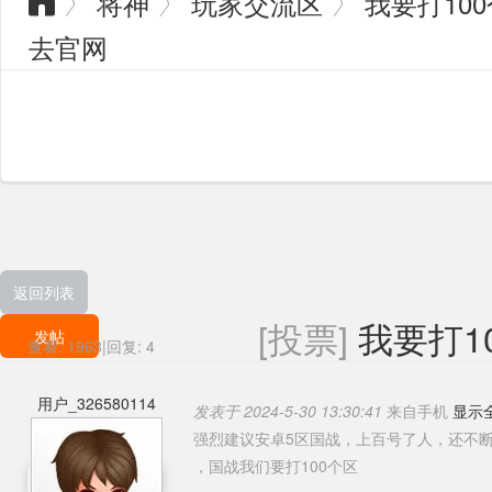
将神
玩家交流区
我要打100
〉
〉
〉

去官网
返回列表
[投票]
我要打1
发帖
查看:
1963
|
回复:
4
用户_326580114
发表于 2024-5-30 13:30:41
来自手机
显示
强烈建议安卓5区国战，上百号了人，还不
，国战我们要打100个区