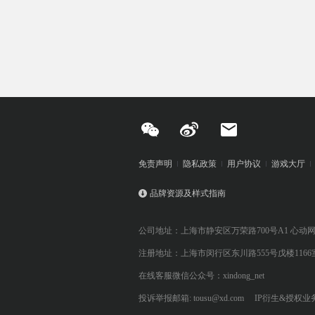
免责声明
隐私政策
用户协议
游戏大厅
品牌资源及样式指南
公司地址：上海市静安区万荣路700号A1 心动
注册地址：上海市闵行区东川路555号戊楼1166
在线客服微信公众号：xindong_net
投诉举报邮箱: tousu@xd.com
IP衍生&授权业务: 