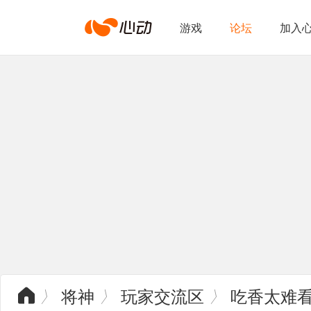
心
游戏
论坛
加入
动
网
络
将神
玩家交流区
吃香太难
〉
〉
〉
