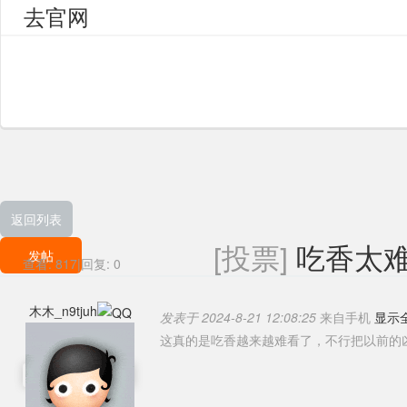
去官网
返回列表
[投票]
吃香太
发帖
查看:
817
|
回复:
0
木木_n9tjuh
发表于 2024-8-21 12:08:25
来自手机
显示
这真的是吃香越来越难看了，不行把以前的