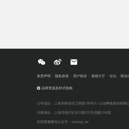
免责声明
隐私政策
用户协议
游戏大厅
论坛
阳光
品牌资源及样式指南
公司地址：上海市静安区万荣路700号A1 心动网络股份有限
注册地址：上海市闵行区东川路555号戊楼1166室
在线客服微信公众号：xindong_net