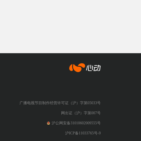
心动网络
广播电视节目制作经营许可证（沪）字第05033号
网出证（沪）字第007号
沪公网安备31010602009555号
沪ICP备11033765号-9