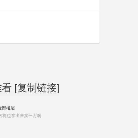
难看
[复制链接]
全部楼层
凶将也拿出来卖一万啊