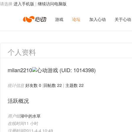
请选择
进入手机版
|
继续访问电脑版
心
游戏
论坛
加入心动
关于心动
动
个人资料
网
milan2210
(UID: 1014398)
统计信息
好友数 0
|
回帖数 22
|
主题数 22
络
活跃概况
用户组
湖中的水草
在线时间
11 小时
注册时间
2011-4-4 10:49