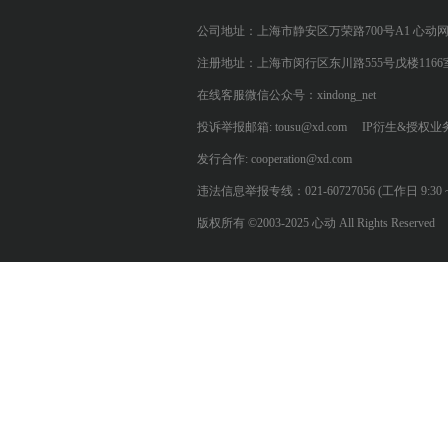
公司地址：上海市静安区万荣路700号A1 心动
注册地址：上海市闵行区东川路555号戊楼1166
在线客服微信公众号：xindong_net
投诉举报邮箱: tousu@xd.com
IP衍生&授权业务: 
发行合作: cooperation@xd.com
违法信息举报专线：021-60727056 (工作日 9:30 ~ 12:0
版权所有 ©2003-2025 心动 All Rights Reserved