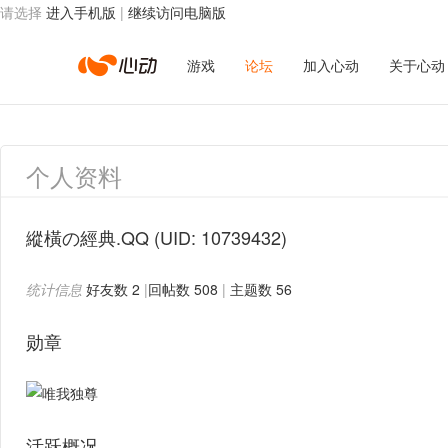
请选择
进入手机版
|
继续访问电脑版
心
游戏
论坛
加入心动
关于心动
动
个人资料
网
縱橫の經典.QQ
(UID: 10739432)
统计信息
好友数 2
|
回帖数 508
|
主题数 56
络
勋章
活跃概况