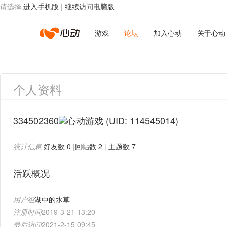
请选择
进入手机版
|
继续访问电脑版
心
游戏
论坛
加入心动
关于心动
动
个人资料
网
334502360
(UID: 114545014)
统计信息
好友数 0
|
回帖数 2
|
主题数 7
络
活跃概况
用户组
湖中的水草
注册时间
2019-3-21 13:20
最后访问
2021-2-15 09:45