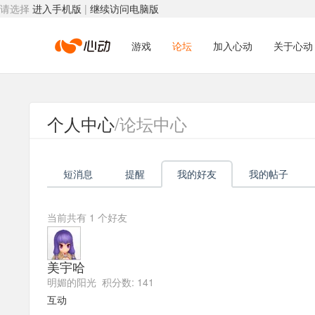
请选择
进入手机版
|
继续访问电脑版
心
游戏
论坛
加入心动
关于心动
动
个人中心
/论坛中心
网
短消息
提醒
我的好友
我的帖子
络
当前共有
1
个好友
美宇哈
明媚的阳光 积分数: 141
互动