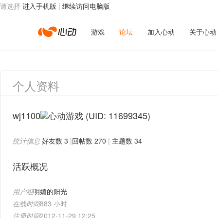
请选择
进入手机版
|
继续访问电脑版
心
游戏
论坛
加入心动
关于心动
动
个人资料
网
wj1100
(UID: 11699345)
统计信息
好友数 3
|
回帖数 270
|
主题数 34
络
活跃概况
用户组
明媚的阳光
在线时间
883 小时
注册时间
2012-11-29 12:25