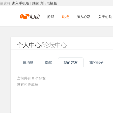
请选择
进入手机版
|
继续访问电脑版
心
游戏
论坛
加入心动
关于心动
动
个人中心
/论坛中心
网
短消息
提醒
我的好友
我的帖子
络
当前共有
0
个好友
没有相关成员