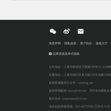
免责声明
隐私政策
用户协议
游戏大厅
品牌资源及样式指南
公司地址：上海市静安区万荣路700号A1 心动
注册地址：上海市闵行区东川路555号戊楼1166
在线客服微信公众号：xindong_net
投诉举报邮箱: tousu@xd.com
IP衍生&授权业务: 
发行合作: cooperation@xd.com
违法信息举报专线：021-60727056 (工作日 9:30 ~ 12:0