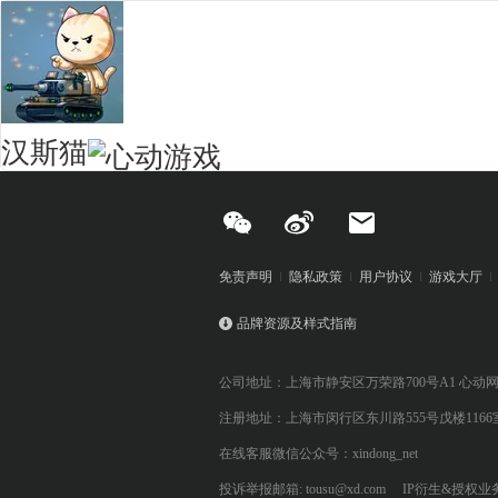
汉斯猫
免责声明
隐私政策
用户协议
游戏大厅
品牌资源及样式指南
公司地址：上海市静安区万荣路700号A1 心动
注册地址：上海市闵行区东川路555号戊楼1166
在线客服微信公众号：xindong_net
投诉举报邮箱: tousu@xd.com
IP衍生&授权业务: 