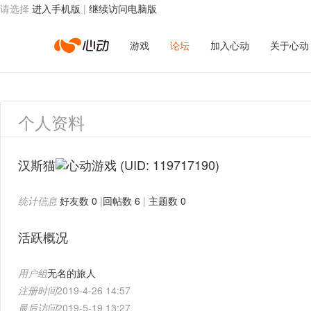
请选择
进入手机版
|
继续访问电脑版
心
游戏
论坛
加入心动
关于心动
动
个人资料
网
汉斯猫
(UID: 119717190)
统计信息
好友数 0
|
回帖数 6
|
主题数 0
络
活跃概况
用户组
无名的旅人
注册时间
2019-4-26 14:57
最后访问
2019-5-19 13:27