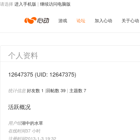
请选择
进入手机版
|
继续访问电脑版
心
游戏
论坛
加入心动
关于心动
动
个人资料
网
12647375
(UID: 12647375)
统计信息
好友数 1
|
回帖数 39
|
主题数 7
络
活跃概况
用户组
湖中的水草
在线时间
37 小时
注册时间
2013-1-3 19:32