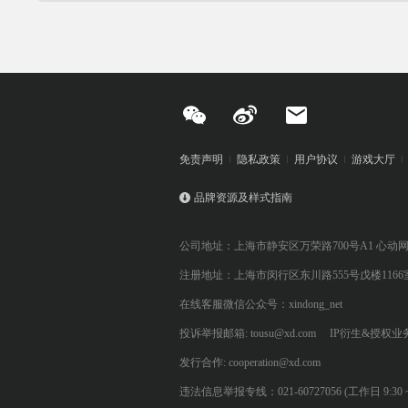
免责声明
隐私政策
用户协议
游戏大厅
品牌资源及样式指南
公司地址：上海市静安区万荣路700号A1 心动
注册地址：上海市闵行区东川路555号戊楼1166
在线客服微信公众号：xindong_net
投诉举报邮箱: tousu@xd.com
IP衍生&授权业务: 
发行合作: cooperation@xd.com
违法信息举报专线：021-60727056 (工作日 9:30 ~ 12:0