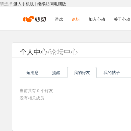
请选择
进入手机版
|
继续访问电脑版
心
游戏
论坛
加入心动
关于心动
动
个人中心
/论坛中心
网
短消息
提醒
我的好友
我的帖子
络
当前共有
0
个好友
没有相关成员