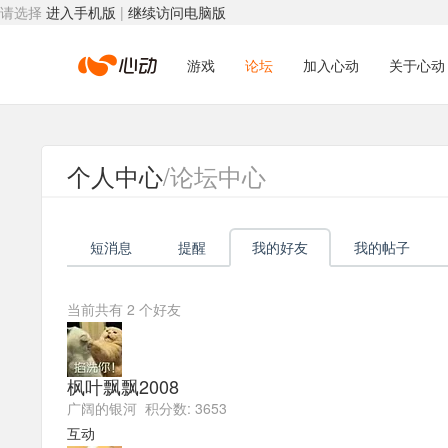
请选择
进入手机版
|
继续访问电脑版
心
游戏
论坛
加入心动
关于心动
动
个人中心
/论坛中心
网
短消息
提醒
我的好友
我的帖子
络
当前共有
2
个好友
枫叶飘飘2008
广阔的银河 积分数: 3653
互动