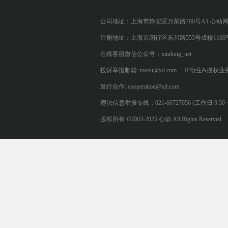
公司地址：上海市静安区万荣路700号A1 心动
注册地址：上海市闵行区东川路555号戊楼1166
在线客服微信公众号：xindong_net
投诉举报邮箱: tousu@xd.com
IP衍生&授权业务: 
发行合作: cooperation@xd.com
违法信息举报专线：021-60727056 (工作日 9:30 ~ 12:0
版权所有 ©2003-2025 心动 All Rights Reserved