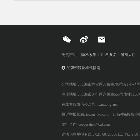
免责声明
隐私政策
用户协议
游戏大厅
品牌资源及样式指南
公司地址：上海市静安区万荣路700号A1 心动
注册地址：上海市闵行区东川路555号戊楼1166
在线客服微信公众号：xindong_net
投诉举报邮箱: tousu@xd.com
IP衍生&授权业务: 
发行合作: cooperation@xd.com
违法信息举报专线：021-60727056 (工作日 9:30 ~ 12:0