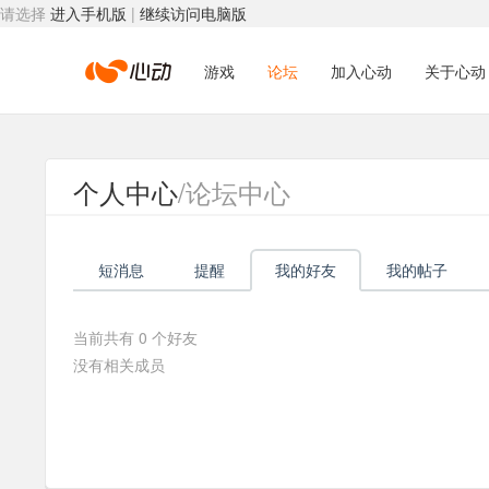
请选择
进入手机版
|
继续访问电脑版
心
游戏
论坛
加入心动
关于心动
动
个人中心
/论坛中心
网
短消息
提醒
我的好友
我的帖子
络
当前共有
0
个好友
没有相关成员