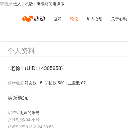
请选择
进入手机版
|
继续访问电脑版
心
游戏
论坛
加入心动
关于心动
动
个人资料
网
1老徐1
(UID: 14305958)
统计信息
好友数 15
|
回帖数 520
|
主题数 67
络
活跃概况
用户组
明媚的阳光
在线时间
404 小时
注册时间
2013-2-24 00:50