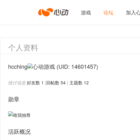
心
游戏
论坛
加入
动
个人资料
网
hcching
(UID: 14601457)
统计信息
好友数 1
|
回帖数 54
|
主题数 12
络
勋章
活跃概况