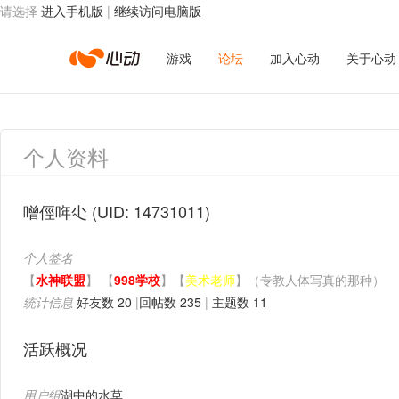
请选择
进入手机版
|
继续访问电脑版
心
游戏
论坛
加入心动
关于心动
动
个人资料
网
噌俓哖尐
(UID: 14731011)
个人签名
络
【
水神联盟
】 【
998学校
】【
美术老师
】（专教人体写真的那种）
统计信息
好友数 20
|
回帖数 235
|
主题数 11
活跃概况
用户组
湖中的水草