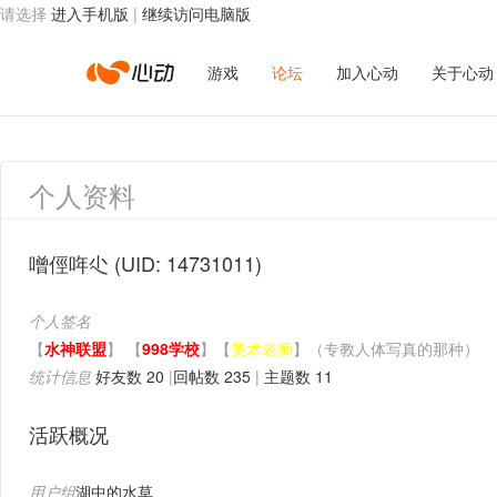
请选择
进入手机版
|
继续访问电脑版
心
游戏
论坛
加入心动
关于心动
动
个人资料
网
噌俓哖尐
(UID: 14731011)
个人签名
络
【
水神联盟
】 【
998学校
】【
美术老师
】（专教人体写真的那种）
统计信息
好友数 20
|
回帖数 235
|
主题数 11
活跃概况
用户组
湖中的水草