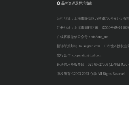
品牌资源及样式指南
公司地址：上海市静安区万荣路700号A1 心动
注册地址：上海市闵行区东川路555号戊楼1166
在线客服微信公众号：xindong_net
投诉举报邮箱: tousu@xd.com
IP衍生&授权业务: 
发行合作: cooperation@xd.com
违法信息举报专线：021-60727056 (工作日 9:30 ~ 12:0
版权所有 ©2003-2025 心动 All Rights Reserved