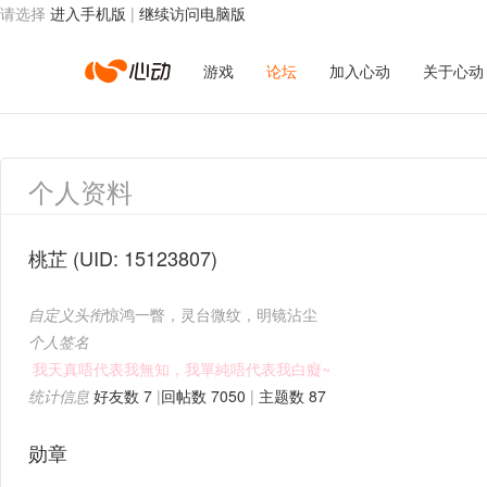
请选择
进入手机版
|
继续访问电脑版
心
游戏
论坛
加入心动
关于心动
动
个人资料
网
桃芷
(UID: 15123807)
自定义头衔
惊鸿一瞥，灵台微纹，明镜沾尘
络
个人签名
我天真唔代表我無知，我單純唔代表我白癡~
统计信息
好友数 7
|
回帖数 7050
|
主题数 87
勋章