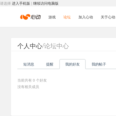
请选择
进入手机版
|
继续访问电脑版
心
游戏
论坛
加入心动
关于心动
动
个人中心
/论坛中心
网
短消息
提醒
我的好友
我的帖子
络
当前共有
0
个好友
没有相关成员