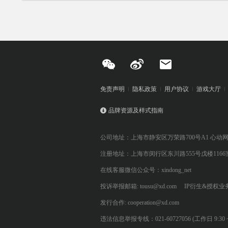
免责声明
隐私政策
用户协议
游戏大厅
品牌资源及样式指南
公司地址：上海市静安区万荣路700号A1 心动
注册地址：上海市闵行区东川路555号戊楼1166
在线客服微信公众号：xindong_net
投诉举报邮箱: tousu@xd.com
IP衍生&授权业务: 
发行合作: cooperation@xd.com
违法信息举报专线：021-60727056 (工作日 9:30 ~ 12:0