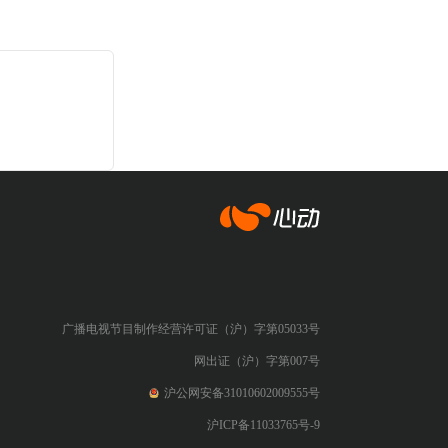
心动网络
广播电视节目制作经营许可证（沪）字第05033号
网出证（沪）字第007号
沪公网安备31010602009555号
沪ICP备11033765号-9