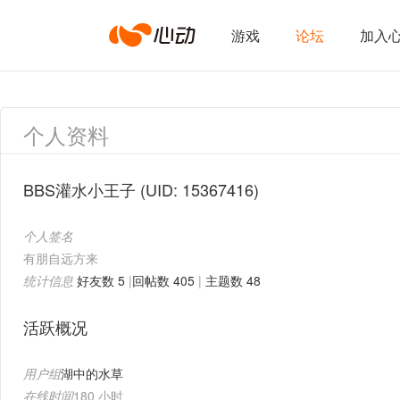
心
游戏
论坛
加入
动
个人资料
网
BBS灌水小王子
(UID: 15367416)
个人签名
络
有朋自远方来
统计信息
好友数 5
|
回帖数 405
|
主题数 48
活跃概况
用户组
湖中的水草
在线时间
180 小时