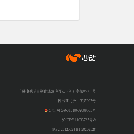
心动网络
广播电视节目制作经营许可证（沪）字第05033号
网出证（沪）字第007号
沪公网安备31010602009555号
沪ICP备11033765号-9
沪B2-20120024 B1-20202528