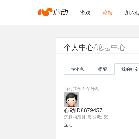
心
游戏
论坛
加入
动
个人中心
/论坛中心
网
短消息
提醒
我的好友
络
当前共有
1
个好友
心动ID8679457
沉寂的霜月 积分数: 591
互动