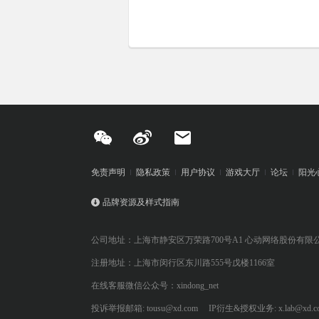
免责声明
隐私政策
用户协议
游戏大厅
论坛
阳光
品牌资源及样式指南
公司地址：上海市静安区万荣路700号A1 心动网络股份有限
注册地址：上海市闵行区东川路555号戊楼1166室
在线客服微信公众号：xindong_net
投诉举报邮箱: tousu@xd.com
IP衍生&授权业务: x.lab@xd.c