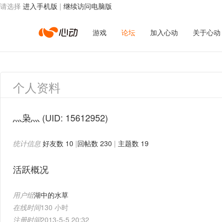
请选择
进入手机版
|
继续访问电脑版
心
游戏
论坛
加入心动
关于心动
动
个人资料
网
灬枭灬
(UID: 15612952)
统计信息
好友数 10
|
回帖数 230
|
主题数 19
络
活跃概况
用户组
湖中的水草
在线时间
130 小时
注册时间
2013-5-5 20:32