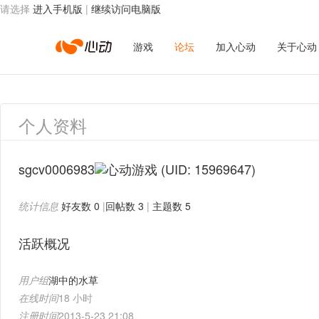
请选择
进入手机版
|
继续访问电脑版
心
游戏
论坛
加入心动
关于心动
动
个人资料
网
sgcv0006983
(UID: 15969647)
统计信息
好友数 0
|
回帖数 3
|
主题数 5
络
活跃概况
用户组
湖中的水草
在线时间
18 小时
注册时间
2013-5-23 21:08