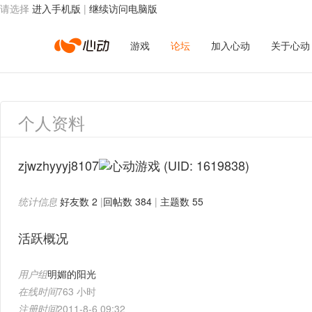
请选择
进入手机版
|
继续访问电脑版
心
游戏
论坛
加入心动
关于心动
动
个人资料
网
zjwzhyyyj8107
(UID: 1619838)
统计信息
好友数 2
|
回帖数 384
|
主题数 55
络
活跃概况
用户组
明媚的阳光
在线时间
763 小时
注册时间
2011-8-6 09:32