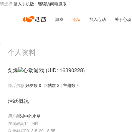
请选择
进入手机版
|
继续访问电脑版
心
游戏
论坛
加入心动
关于心动
动
个人资料
网
栗爆
(UID: 16390228)
统计信息
好友数 0
|
回帖数 2
|
主题数 4
络
活跃概况
用户组
湖中的水草
在线时间
14 小时
注册时间
2013-5-29 18:55