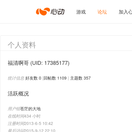
心
游戏
论坛
加入
动
个人资料
网
福清啊哥
(UID: 17385177)
统计信息
好友数 0
|
回帖数 1109
|
主题数 357
络
活跃概况
用户组
苍茫的大地
在线时间
434 小时
注册时间
2013-6-5 10:42
最后访问
2015-9-12 22:10