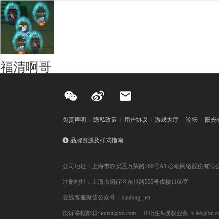
福清啊哥
免责声明
隐私政策
用户协议
游戏大厅
论坛
阳光
品牌资源及样式指南
公司地址：上海市静安区万荣路700号A1 心动网络股份有限
注册地址：上海市闵行区东川路555号戊楼1166室
在线客服微信公众号：xindong_net
投诉举报邮箱: tousu@xd.com
IP衍生&授权业务: x.lab@xd.c